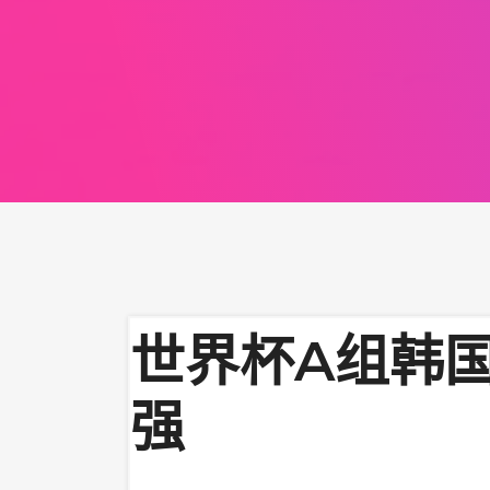
世界杯A组韩国
强