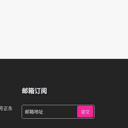
邮箱订阅
号正东
提交