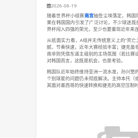
2026-06-19
随着世界杯小组赛
南宫
抽签尘埃落定，韩国
果在韩国国内引发了广泛讨论，不少球迷既感
界杯闯入四强的荣光，至少也要重现近年来
从纸面实力看，A组并无传统意义上的“死亡
腻、节奏快速，近年大赛经验丰富；捷克虽
南非则凭借东道主级别的主场氛围（若比赛
对韩国而言，这既是机会，也是考验。
韩国队近年始终维持亚洲一流水准，孙兴慜
个别球星的问题仍未彻底解决。主帅本托（
其面对墨西哥的快速转换和捷克的高空压制