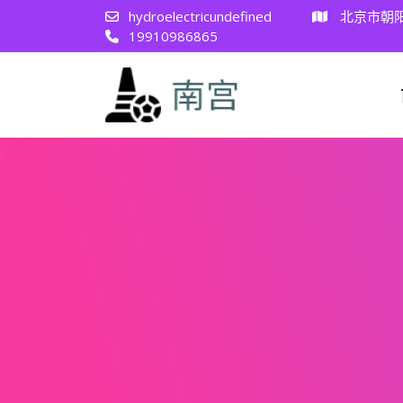
hydroelectricundefined
北京市朝阳
19910986865