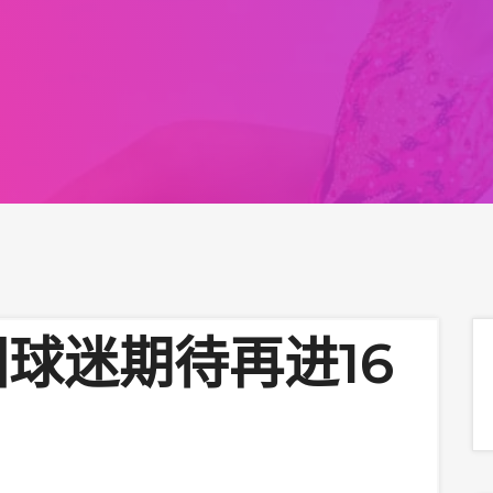
球迷期待再进16