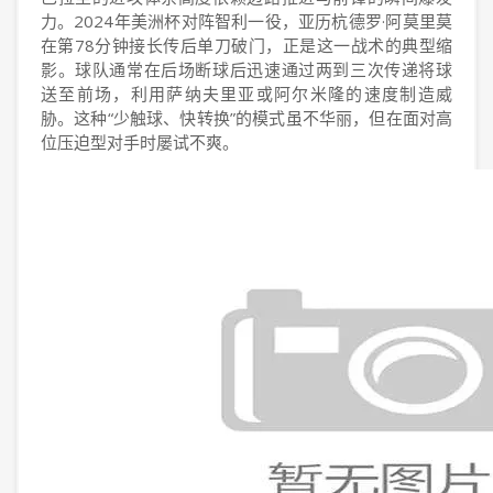
力。2024年美洲杯对阵智利一役，亚历杭德罗·阿莫里莫
在第78分钟接长传后单刀破门，正是这一战术的典型缩
影。球队通常在后场断球后迅速通过两到三次传递将球
送至前场，利用萨纳夫里亚或阿尔米隆的速度制造威
胁。这种“少触球、快转换”的模式虽不华丽，但在面对高
位压迫型对手时屡试不爽。