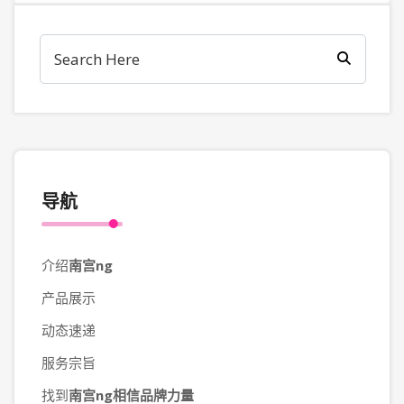
导航
介绍
南宫ng
产品展示
动态速递
服务宗旨
找到
南宫ng相信品牌力量