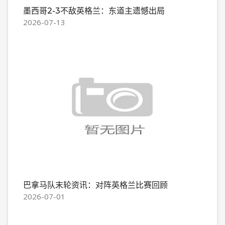
墨西哥2-3不敌英格兰：东道主遗憾出局
2026-07-13
巴拿马队末轮资讯：对阵英格兰比赛回顾
2026-07-01