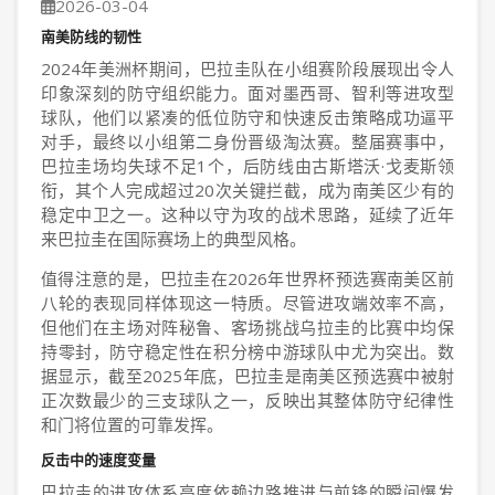
2026-03-04
南美防线的韧性
2024年美洲杯期间，巴拉圭队在小组赛阶段展现出令人
印象深刻的防守组织能力。面对墨西哥、智利等进攻型
球队，他们以紧凑的低位防守和快速反击策略成功逼平
对手，最终以小组第二身份晋级淘汰赛。整届赛事中，
巴拉圭场均失球不足1个，后防线由古斯塔沃·戈麦斯领
衔，其个人完成超过20次关键拦截，成为南美区少有的
稳定中卫之一。这种以守为攻的战术思路，延续了近年
来巴拉圭在国际赛场上的典型风格。
值得注意的是，巴拉圭在2026年世界杯预选赛南美区前
八轮的表现同样体现这一特质。尽管进攻端效率不高，
但他们在主场对阵秘鲁、客场挑战乌拉圭的比赛中均保
持零封，防守稳定性在积分榜中游球队中尤为突出。数
据显示，截至2025年底，巴拉圭是南美区预选赛中被射
正次数最少的三支球队之一，反映出其整体防守纪律性
和门将位置的可靠发挥。
反击中的速度变量
巴拉圭的进攻体系高度依赖边路推进与前锋的瞬间爆发