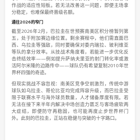
作战的适应性短板。若无法改善这一问题，即便主场拿
分稳定，也难保最终晋级名额。
通往2026的窄门
截至2026年2月，巴拉圭在世预赛南美区积分榜暂列第
五，处于附加赛边缘位置。剩余赛程中，他们需直面巴
西、乌拉圭等强敌，同时要确保对委内瑞拉、玻利维亚
等队的拿分效率。从技战术角度看，若能进一步优化反
击终结效率——例如提升萨纳夫里亚的射门转化率或激
活阿尔米隆的边路传中——球队仍有希望复制2010年世
界杯四强的奇迹。
但现实挑战不容忽视：南美区竞争空前激烈，传统中游
球队如乌拉圭、哥伦比亚均完成阵容升级，而巴拉圭受
限于联赛水平与海外球员数量，人才储备厚度有限。若
无法在接下来半年内解决中场创造力匮乏与客场疲软两
大症结，即便防守再稳固，也可能再度止步世界杯门
外。此刻的巴拉圭，正站在稳健与突破的十字路口。