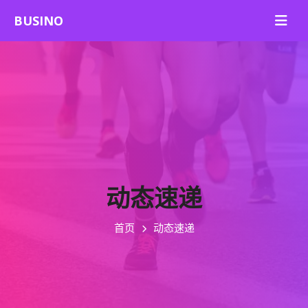
动态速递
首页
动态速递