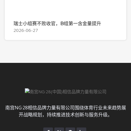
瑞士小组赛不败收官，B组第一含金量提升
2026-06-27
南宫NG·28相信品牌力量有限公司围绕体育行业未来趋势展
开战略规划，持续推进技术创新与服务升级。