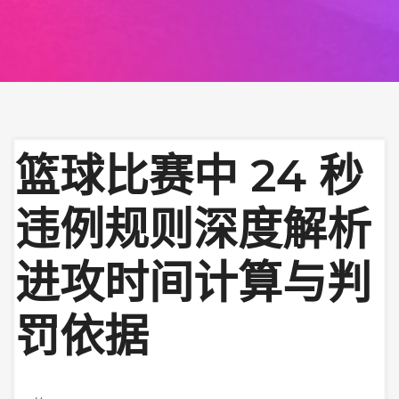
篮球比赛中 24 秒
违例规则深度解析
进攻时间计算与判
罚依据