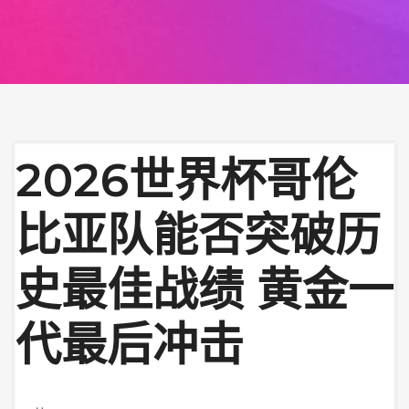
2026世界杯哥伦
比亚队能否突破历
史最佳战绩 黄金一
代最后冲击