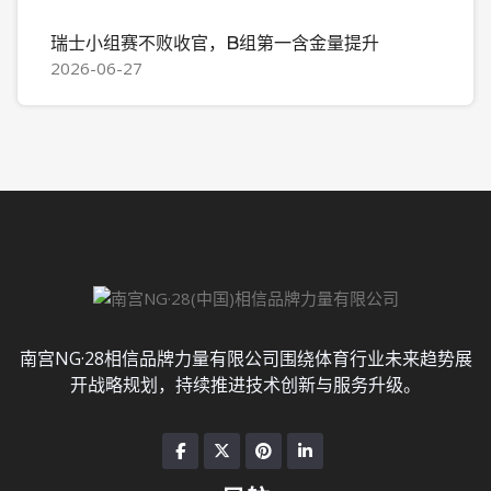
瑞士小组赛不败收官，B组第一含金量提升
2026-06-27
南宫NG·28相信品牌力量有限公司围绕体育行业未来趋势展
开战略规划，持续推进技术创新与服务升级。