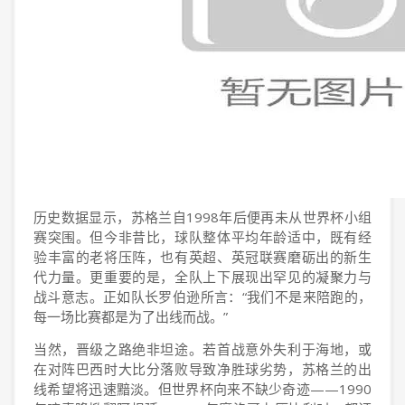
历史数据显示，苏格兰自1998年后便再未从世界杯小组
赛突围。但今非昔比，球队整体平均年龄适中，既有经
验丰富的老将压阵，也有英超、英冠联赛磨砺出的新生
代力量。更重要的是，全队上下展现出罕见的凝聚力与
战斗意志。正如队长罗伯逊所言：“我们不是来陪跑的，
每一场比赛都是为了出线而战。”
当然，晋级之路绝非坦途。若首战意外失利于海地，或
在对阵巴西时大比分落败导致净胜球劣势，苏格兰的出
线希望将迅速黯淡。但世界杯向来不缺少奇迹——1990