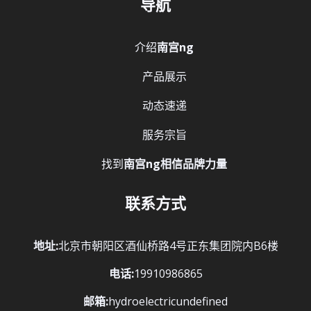
导航
介绍
南宫ng
产品展示
动态速递
服务宗旨
找到
南宫ng相信品牌力量
联系方式
地址:
北京市朝阳区酒仙桥路4号正东集团院内B6楼
电话:
19910986865
邮箱:
hydroelectricundefined