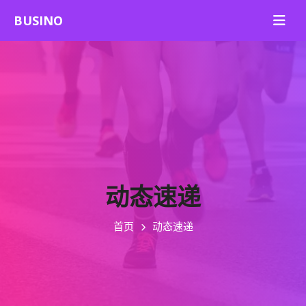
动态速递
首页
动态速递