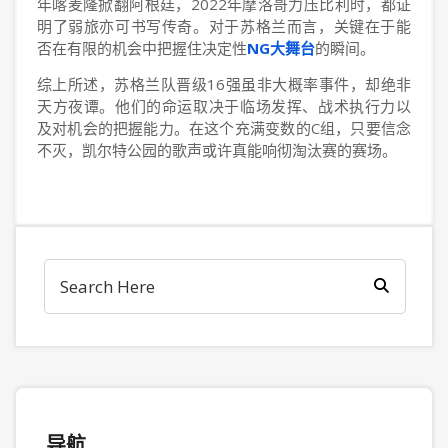
年喀麦隆掀翻阿根廷，2022年摩洛哥力压比利时，都证
明了弱旅亦可书写传奇。对于苏格兰而言，关键在于能
否在有限的机会中把握住决定性
NG大舞台
的瞬间。
综上所述，苏格兰队晋级16强虽非大概率事件，却绝非
天方夜谭。他们的命运取决于临场发挥、战术执行力以
及对机会的把握能力。在这个充满变数的C组，只要信念
不灭，凯尔特公园的歌声或许真能响彻淘汰赛的赛场。
导航