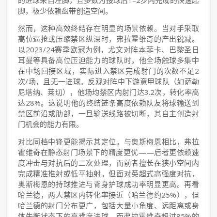
的进球来自左脚，且多数为接球后1–2步内完成的快速起
脚，极少依赖盘带创造空间。
然而，这种高效终结存在明显的场景依赖。当对手采取
高位逼抢或压缩禁区纵深时，弗拉霍维奇的产出锐减。
以2023/24赛季欧冠为例，尤文对阵本菲卡、巴黎圣日
耳曼等具备高位压迫能力的球队时，他全场触球多集中
在中场回接区域，实际进入禁区完成射门的次数不足2
次/场，且无一进球。反观对阵中下游意甲球队（如萨勒
尼塔纳、莱切），他场均禁区内射门达3.2次，转化率高
达28%。这说明他的终结链条高度依赖队友将球输送到
禁区前沿或肋部，一旦输送线路被切断，其自主创造射
门机会的能力有限。
对比同档中锋更能揭示其定位。与奥斯梅恩相比，弗拉
霍维奇在静态射门场景下的精度更优——后者更依赖速
度冲击与对抗后的二次处理，而前者擅长在狭小空间内
完成精准推射或低平抽射。但面对英超式高强度对抗，
奥斯梅恩的持球推进与背身护球成功率明显更高。再看
哈兰德，两人禁区内转化率接近（哈兰德约25%），但
哈兰德的射门分布更广，包括大量小角度、远距离或身
体失衡状态下的高难度进球，而弗拉霍维奇超过85%的