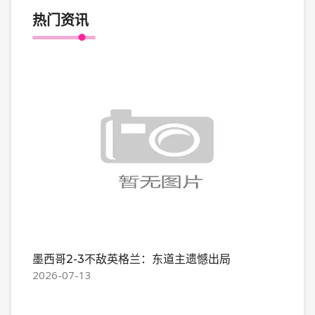
热门资讯
墨西哥2-3不敌英格兰：东道主遗憾出局
2026-07-13