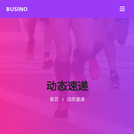
动态速递
首页
动态速递