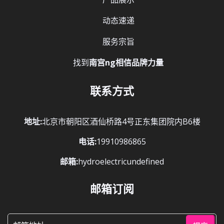
动态速递
服务宗旨
找到
南宫ng相信品牌力量
联系方式
地址:
北京市朝阳区酒仙桥路4号正东集团院内B6楼
电话:
19910986865
邮箱:
hydroelectricundefined
邮箱订阅