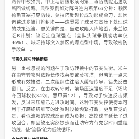
路传中被预判，中卫与后腰形成的第二道防线能迅速切
断回做线路。典型案例如对阵乌迪内斯第63分钟：赖因
德斯直塞打穿防线，莫拉塔反越位成功形成单刀，却因
调整过多被门将封堵——这暴露了球员在高压下处理球
的决策迟滞。更关键的是，当进攻陷入阵地战，米兰缺
乏B计划：缺乏定位球强点（全队头球争顶成功率仅
46%）、缺乏持球突入禁区的爆点型中场，导致破密防
手段单一。
节奏失控与转换断层
另一重被忽视的问题在于攻防转换中的节奏失衡。米兰
在由守转攻时依赖长传找莱奥或莫拉塔，但若第一点未
形成有效推进，二次组织往往陷入缓慢传导，错失反击
窗口。反之，在由攻转守时，前场压迫强度不足（场均
夺回球权仅8.2次，意甲第12），导致对手快速反击频
发，反过来压缩己方进攻时间。这种节奏失控使得本可
用于打磨终结细节的比赛时段被频繁打断。更反直觉的
是，看似流畅的控球反而成为负担：高控球率延长了进
攻回合，却因缺乏突然提速而让防守方有充足时间重组
防线，使“流畅”沦为低效循环。