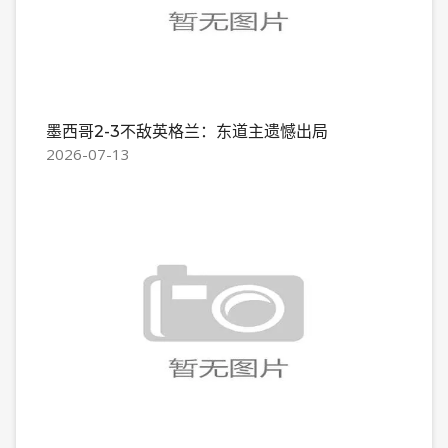
墨西哥2-3不敌英格兰：东道主遗憾出局
2026-07-13