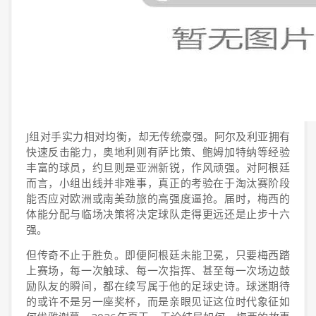
J组对手实力相对均衡，却无传统豪强。阿尔及利亚拥有
快速反击能力，奥地利则有萨比策、鲍姆加特纳等经验
丰富的球员，约旦则是亚洲新锐，作风顽强。对阿根廷
而言，小组出线并非难事，真正的考验在于淘汰赛阶段
能否应对欧洲或南美劲旅的高强度逼抢。届时，梅西的
体能分配与临场决策将决定球队走得更远还是止步十六
强。
但传奇不止于胜负。即便阿根廷未能卫冕，只要梅西踏
上赛场，每一次触球、每一次指挥、甚至每一次场边鼓
励队友的瞬间，都在续写属于他的足球史诗。球迷期待
的或许不是另一座奖杯，而是亲眼见证这位时代象征如