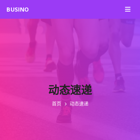
动态速递
首页
动态速递