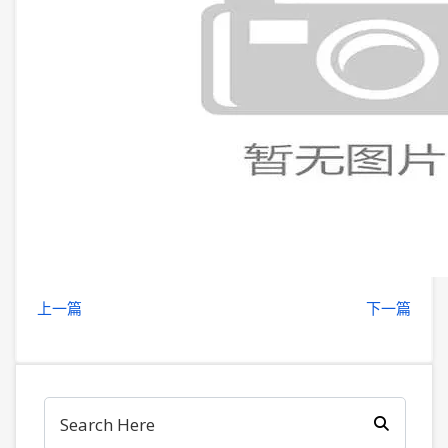
上一篇
下一篇